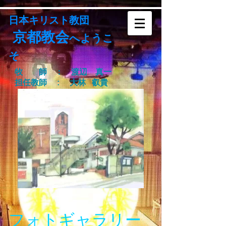
日本キリスト教団
京都教会
へよう
こ
そ
牧 師 ： 渡辺 真一
担任教師 : 大林 叡貴
フォトギャラリー