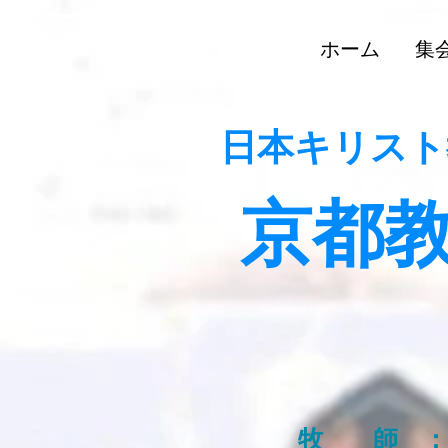
ホーム
集
日本キリスト
京都
牧 師 ：