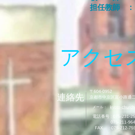
担任教師 :
アクセ
〒604-0952
連絡先
京都市中京区富小路通二
kyoto-church
メール：
電話番号 : 075-231-
075-211-96
FAX : 075
-212-75