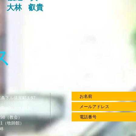
 大林 叡貴
ス
条下ル俵屋町１97
@cello.ocn.ne.jp
2598（教会）
41（牧師館）
98