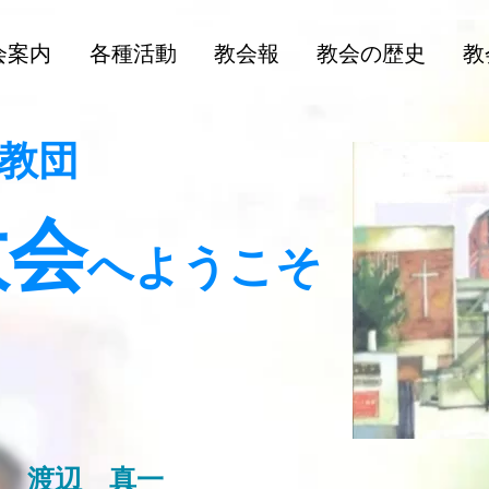
会案内
各種活動
教会報
教会の歴史
教
教団
教会
へよう
こそ
 渡辺 真一